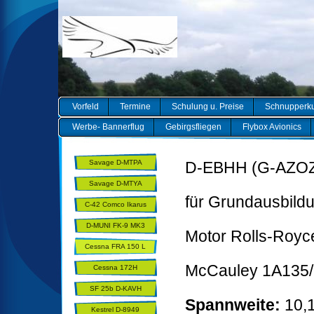
Vorfeld
Termine
Schulung u. Preise
Schnupperk
Werbe- Bannerflug
Gebirgsfliegen
Flybox Avionics
Savage D-MTPA
D-EBHH (G-AZOZ
Savage D-MTYA
für Grundausbild
C-42 Comco Ikarus
D-MUNI FK-9 MK3
Motor Rolls-Roy
Utility
Cessna FRA 150 L
AEROBAT
McCauley 1A135
Cessna 172H
SF 25b D-KAVH
Spannweite:
10,
Kestrel D-8949