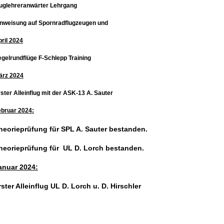
luglehreranwärter Lehrgang
inweisung auf Spornradflugzeugen und
ril 2024
gelrundflüge F-Schlepp Training
ärz 2024
ster Alleinflug mit der ASK-13 A. Sauter
ebruar 2024:
heorieprüfung für SPL A. Sauter bestanden.
heorieprüfung für UL D. Lorch bestanden.
anuar 2024:
rster Alleinflug UL D. Lorch u. D. Hirschler