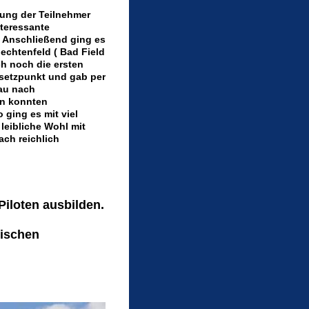
ßung der Teilnehmer
nteressante
. Anschließend ging es
lechtenfeld ( Bad Field
h noch die ersten
setzpunkt und gab per
gau nach
en konnten
ging es mit viel
leibliche Wohl mit
ach reichlich
Piloten ausbilden.
hischen