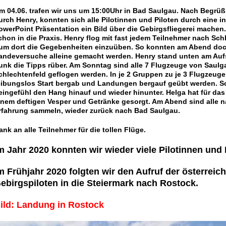
m 04.06. trafen wir uns um 15:00Uhr in Bad Saulgau. Nach Begrü
urch Henry, konnten sich alle Pilotinnen und Piloten durch eine i
owerPoint Präsentation ein Bild über die Gebirgsfliegerei machen
chon in die Praxis. Henry flog mit fast jedem Teilnehmer nach Sch
 um dort die Gegebenheiten einzuüben. So konnten am Abend doc
andeversuche alleine gemacht werden. Henry stand unten am Auf
unk die Tipps rüber. Am Sonntag sind alle 7 Flugzeuge von Saul
chlechtenfeld geflogen werden. In je 2 Gruppen zu je 3 Flugzeug
eibungslos Start bergab und Landungen bergauf geübt werden. So 
eingefühl den Hang hinauf und wieder hinunter. Helga hat für das 
inem deftigen Vesper und Getränke gesorgt. Am Abend sind alle n
rfahrung sammeln, wieder zurück nach Bad Saulgau.
ank an alle Teilnehmer für die tollen Flüge.
m Jahr 2020 konnten wir wieder viele Pilotinnen und 
m Frühjahr 2020 folgten wir den Aufruf der österreic
ebirgspiloten in die Steiermark nach Rostock.
ild: Landung in Rostock