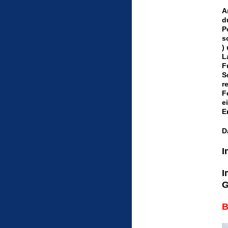
A
d
P
s
)
L
F
S
r
F
e
E
D
I
I
G
B