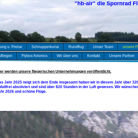
"hb-air" die Spornrad F
ung u. Preise
Schnupperkurse
Rundflug
Unser Team
unsere F
fliegen
Flybox Avionics
Wir über uns
Kontakt
Unsere Partner
er werden unsere fliegerischen Unternehmungen veröffentlicht.
s Jahr 2025 neigt sich dem Ende insgesamt haben wir in diesem Jahr über 32
fallfrei absolviert und sind über 820 Stunden in der Luft gewesen. Wir wünsche
ahr 2026 und schöne Flüge.