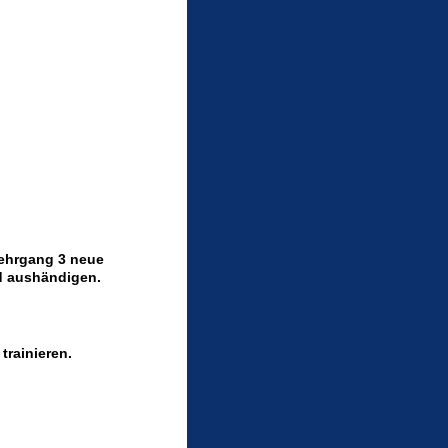
Lehrgang 3 neue
ed aushändigen.
trainieren.