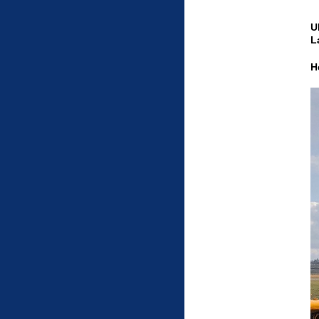
U
L
H