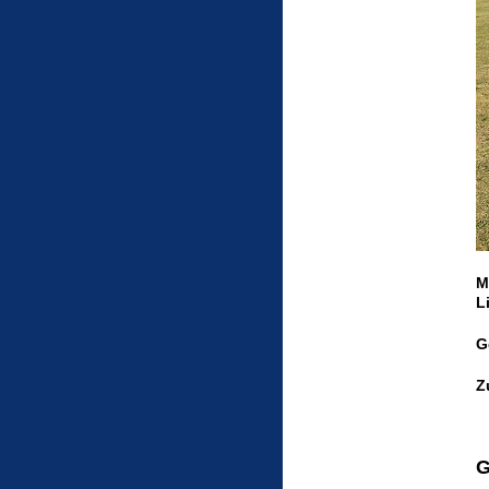
M
L
G
Z
G