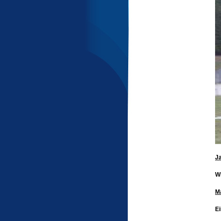
J
Wi
M
E