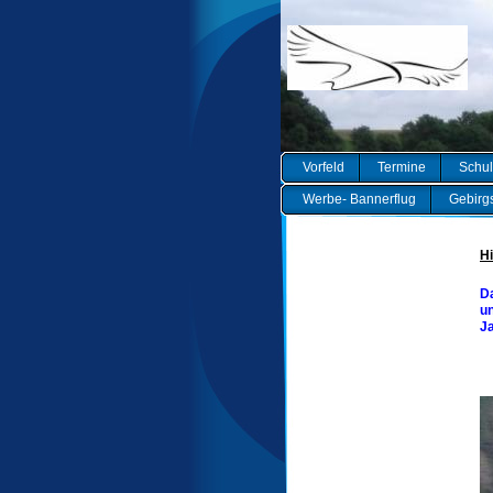
Vorfeld
Termine
Schul
Werbe- Bannerflug
Gebirgs
Hi
Da
un
J