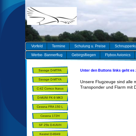
Vorfeld
Termine
Schulung u. Preise
Schnupperk
Werbe- Bannerflug
Gebirgsfliegen
Flybox Avionics
Unter den Buttons links geht es 
Savage D-MTPA
Savage D-MTYA
Unsere Flugzeuge sind alle
Transponder und Flarm mit D
C-42 Comco Ikarus
D-MUNI FK-9 MK3
Utility
Cessna FRA 150 L
AEROBAT
Cessna 172H
SF 25b D-KAVH
Kestrel D-8949