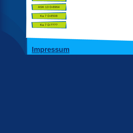
ASK 13 D-8964
Ka 7 D-8508
Ka 7 D-????
Impressum
"find the field"