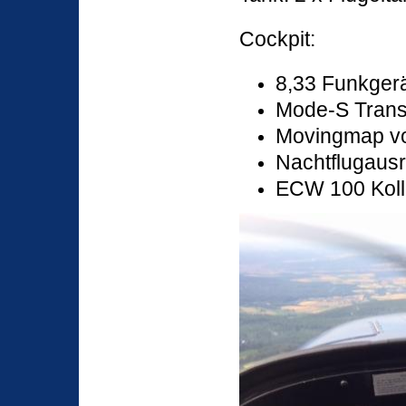
Cockpit:
8,33 Funkgerä
Mode-S Tran
Movingmap v
Nachtflugaus
ECW 100 Koll