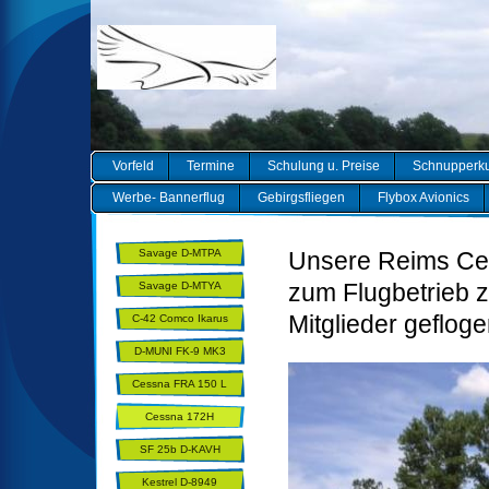
Vorfeld
Termine
Schulung u. Preise
Schnupperk
Werbe- Bannerflug
Gebirgsfliegen
Flybox Avionics
Savage D-MTPA
Unsere Reims Ce
zum Flugbetrieb 
Savage D-MTYA
Mitglieder geflog
C-42 Comco Ikarus
D-MUNI FK-9 MK3
Utility
Cessna FRA 150 L
AEROBAT
Cessna 172H
SF 25b D-KAVH
Kestrel D-8949