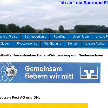
"hb-air" die Spornrad F
ung u. Preise
Schnupperkurse
Rundflug
Unser Team
unsere F
fliegen
Flybox Avionics
Wir über uns
Kontakt
Unsere Partner
olks-Raiffeisenbanken Baden-Württemberg und Niedersachsen
eutsch Post AG und DHL