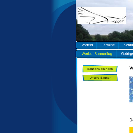
Vorfeld
Termine
Schul
Werbe- Bannerflug
Gebirgs
V
Bannerflugkunden
Unsere Banner
D