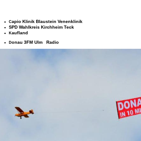
apio Klinik Blaustein Venenklinik
C
SPD Wahlkreis Kirchheim Teck
aufland
K
onau 3FM Ulm Radio
D