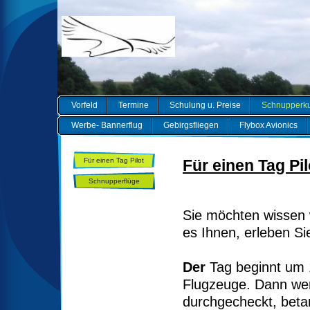
Vorfeld
Termine
Schulung u. Preise
Schnupperk
Werbe- Bannerflug
Gebirgsfliegen
Flybox Avionics
Für einen Tag Pilot
Für einen Tag Pil
Schnupperflüge
Sie möchten wissen wi
es Ihnen, erleben Si
Der
Tag beginnt um 
Flugzeuge. Dann wer
durchgecheckt, betan